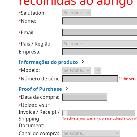
recolhidas ao abrigo 
Salutation:
*
Nome:
*
Email:
*
País / Região:
*
Empresa:
Informações do produto
Modelo:
*
Número de série:
If the ser
*
Proof of Purchase
Data da compra:
*
Upload your
*
Invoice / Receipt /
Shipping
To activate your warranty, please upload a copy of
Document:
Canal de compra: