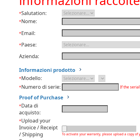
informazioni raccolte 
Salutation:
*
Nome:
*
Email:
*
Paese:
*
Azienda:
Informazioni prodotto
Modello:
*
Numero di serie:
If the seri
*
Proof of Purchase
Data di
*
acquisto:
Upload your
*
Invoice / Receipt
/ Shipping
To activate your warranty, please upload a copy of 