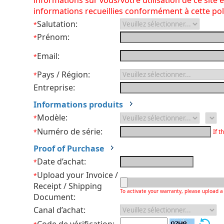
informations sur vous/votre utilisation de ce site 
informations recueillies conformément à cette pol
Salutation:
*
Prénom:
*
Email:
*
Pays / Région:
*
Entreprise:
Informations produits
Modèle:
*
Numéro de série:
If t
*
Proof of Purchase
Date d’achat:
*
Upload your Invoice /
*
Receipt / Shipping
To activate your warranty, please upload a 
Document:
Canal d’achat: