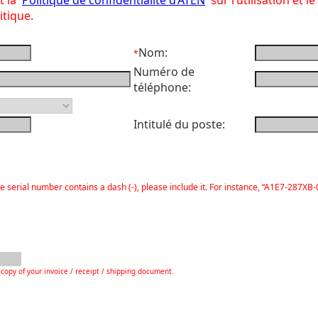
et la
Politique de confidentialité d’ATEN
sur l’utilisation et l
itique.
Nom:
*
Numéro de
téléphone:
Intitulé du poste:
he serial number contains a dash (-), please include it. For instance, “A1E7-287XB-
copy of your invoice / receipt / shipping document.