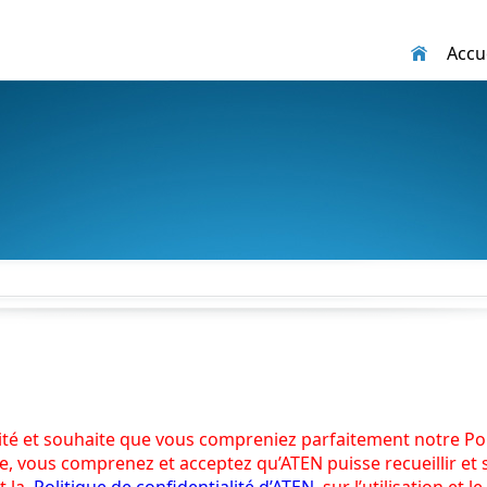
Accue
té et souhaite que vous compreniez parfaitement notre Pol
te, vous comprenez et acceptez qu’ATEN puisse recueillir et 