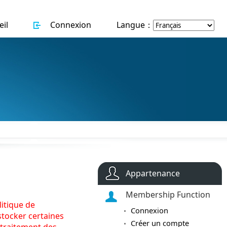
il
Connexion
Langue：
Appartenance
Membership Function
itique de
Connexion
stocker certaines
Créer un compte