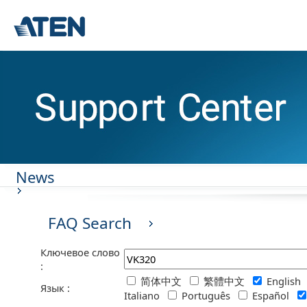
News
FAQ Search
Ключевое слово
:
简体中文
繁體中文
English
Язык :
Italiano
Português
Español