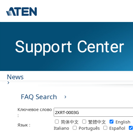
News
FAQ Search
Ключевое слово
:
简体中文
繁體中文
English
Язык :
Italiano
Português
Español