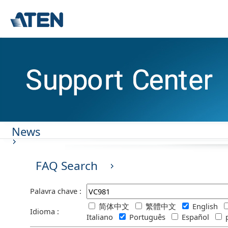
News
FAQ Search
Palavra chave :
简体中文
繁體中文
English
Idioma :
Italiano
Português
Español