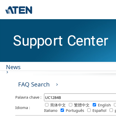
News
FAQ Search
Palavra chave :
简体中文
繁體中文
English
Idioma :
Italiano
Português
Español