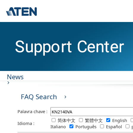
News
FAQ Search
Palavra chave :
简体中文
繁體中文
English
Idioma :
Italiano
Português
Español