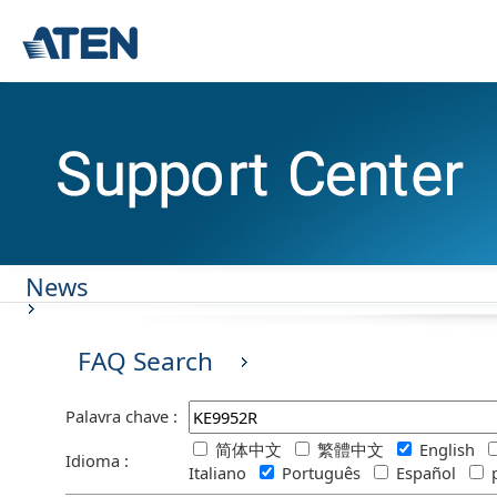
News
FAQ Search
Palavra chave :
简体中文
繁體中文
English
Idioma :
Italiano
Português
Español