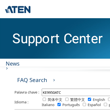
News
FAQ Search
Palavra chave :
简体中文
繁體中文
English
Idioma :
Italiano
Português
Español