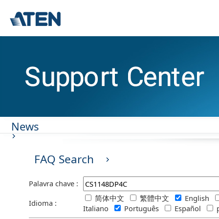
News
FAQ Search
Palavra chave :
简体中文
繁體中文
English
Idioma :
Italiano
Português
Español