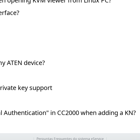
|
Perguntas Frequentes do sistema eService
|