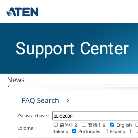
News
FAQ Search
Palavra chave :
简体中文
繁體中文
English
Idioma :
Italiano
Português
Español