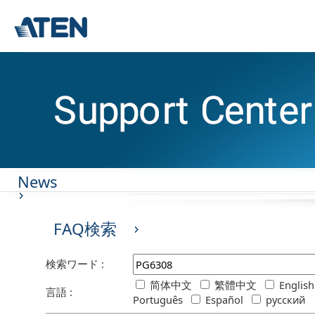
News
FAQ検索
検索ワード :
简体中文
繁體中文
Englis
言語 :
Português
Español
русский