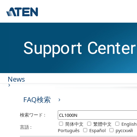
News
FAQ検索
検索ワード :
简体中文
繁體中文
Englis
言語 :
Português
Español
русский