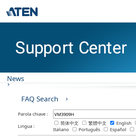
News
FAQ Search
Parola chiave :
简体中文
繁體中文
English
Lingua :
Italiano
Português
Español