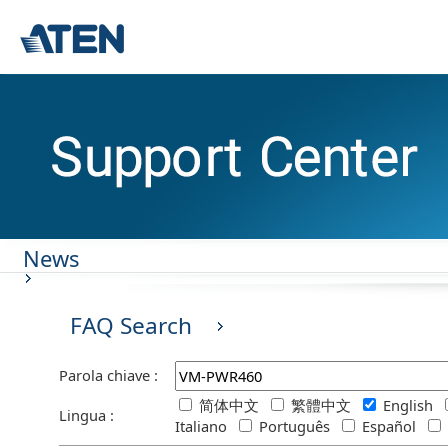
News
FAQ Search
Parola chiave :
简体中文
繁體中文
English
Lingua :
Italiano
Português
Español