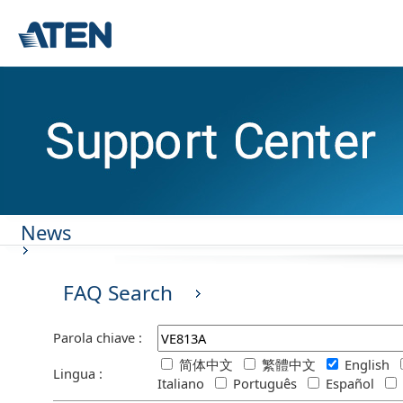
News
FAQ Search
Parola chiave :
简体中文
繁體中文
English
Lingua :
Italiano
Português
Español