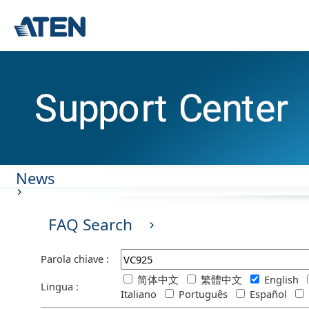
News
FAQ Search
Parola chiave :
简体中文
繁體中文
English
Lingua :
Italiano
Português
Español