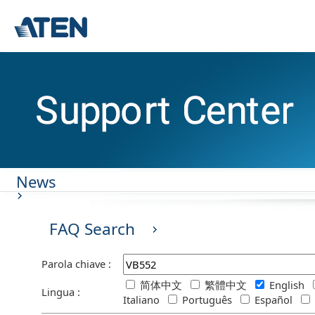
News
FAQ Search
Parola chiave :
简体中文
繁體中文
English
Lingua :
Italiano
Português
Español