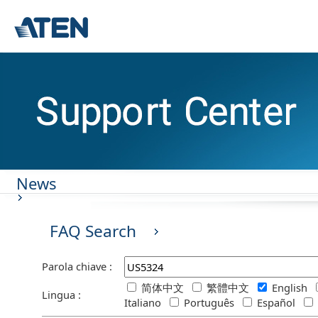
News
FAQ Search
Parola chiave :
简体中文
繁體中文
English
Lingua :
Italiano
Português
Español