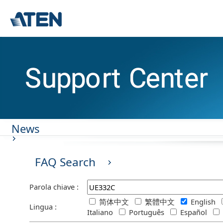
News
FAQ Search
Parola chiave :
简体中文
繁體中文
English
Lingua :
Italiano
Português
Español