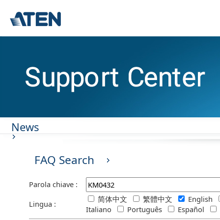
News
FAQ Search
Parola chiave :
简体中文
繁體中文
English
Lingua :
Italiano
Português
Español