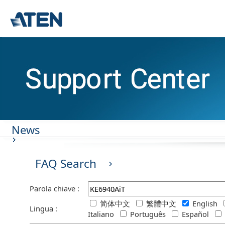
News
FAQ Search
Parola chiave :
简体中文
繁體中文
English
Lingua :
Italiano
Português
Español