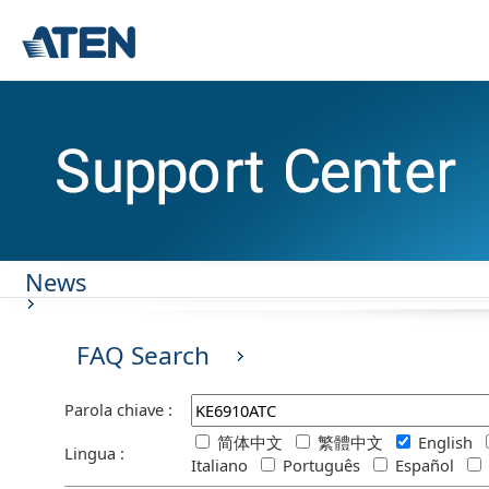
News
FAQ Search
Parola chiave :
简体中文
繁體中文
English
Lingua :
Italiano
Português
Español