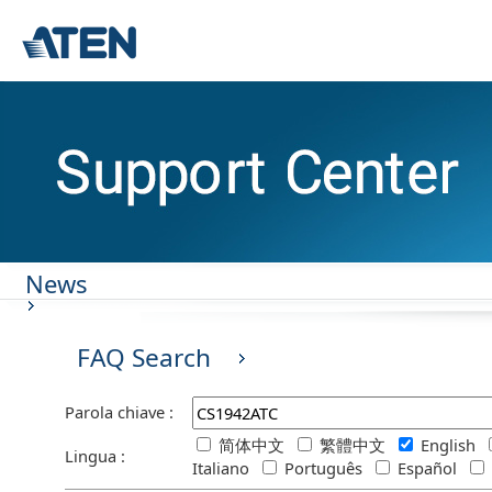
News
FAQ Search
Parola chiave :
简体中文
繁體中文
English
Lingua :
Italiano
Português
Español