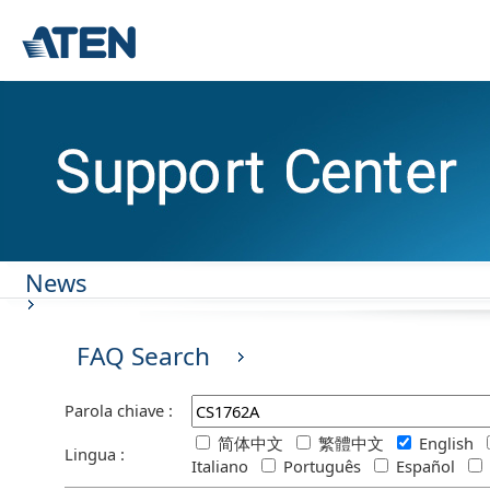
News
FAQ Search
Parola chiave :
简体中文
繁體中文
English
Lingua :
Italiano
Português
Español