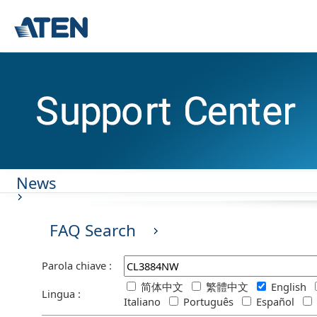
News
FAQ Search
Parola chiave :
简体中文
繁體中文
English
Lingua :
Italiano
Português
Español