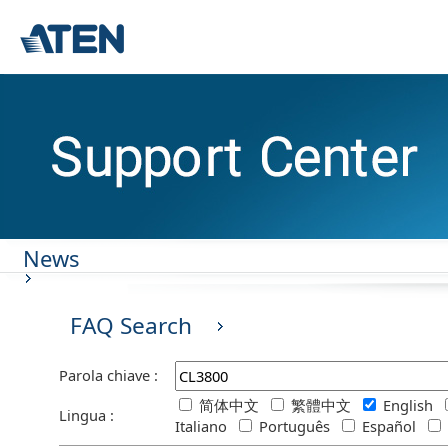
News
FAQ Search
Parola chiave :
简体中文
繁體中文
English
Lingua :
Italiano
Português
Español