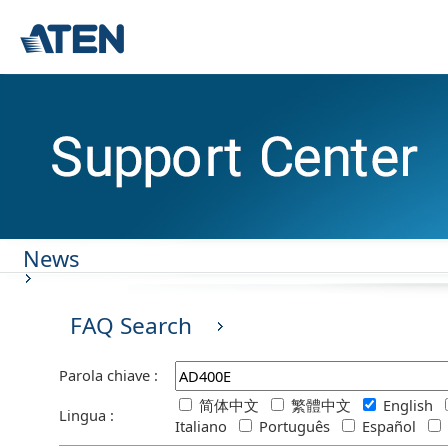
News
FAQ Search
Parola chiave :
简体中文
繁體中文
English
Lingua :
Italiano
Português
Español