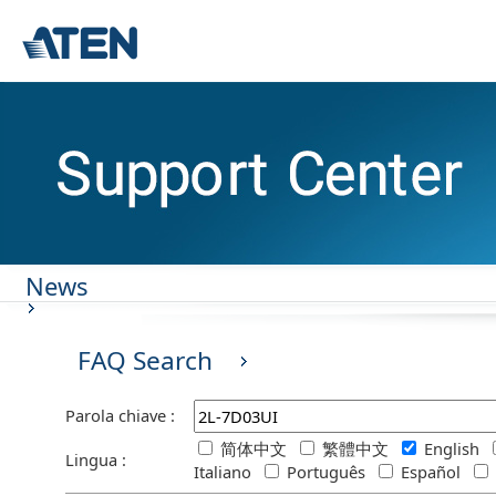
News
FAQ Search
Parola chiave :
简体中文
繁體中文
English
Lingua :
Italiano
Português
Español