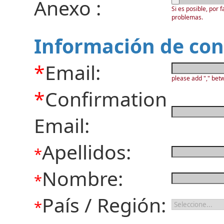
Anexo
:
Si es posible, por 
problemas.
Información de con
*
Email:
please add "," betw
*
Confirmation
Email:
Apellidos:
*
Nombre:
*
País / Región:
*